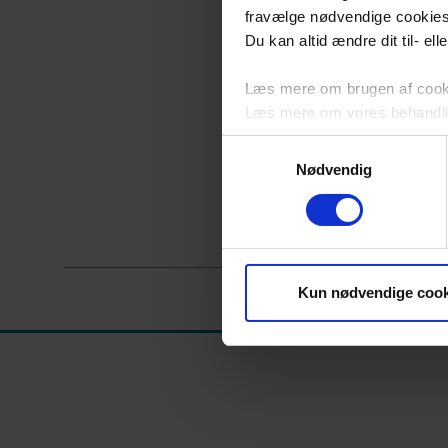
fravælge nødvendige cookie
Du kan altid ændre dit til- el
Læs mere om brugen af cookie
Læs mere om vores behandli
Samtykkevalg
Nødvendig
Kun nødvendige cook