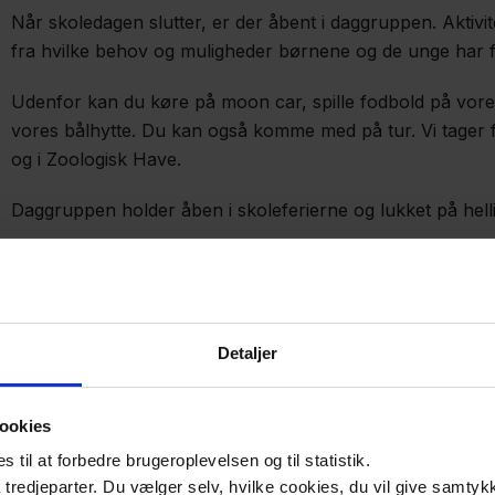
Når skoledagen slutter, er der åbent i daggruppen. Aktiv
fra hvilke behov og muligheder børnene og de unge har for
Udenfor kan du køre på moon car, spille fodbold på vores 
vores bålhytte. Du kan også komme med på tur. Vi tager f
og i Zoologisk Have.
Daggruppen holder åben i skoleferierne og lukket på hell
Til forældrene
Detaljer
Daggruppen er den behandlingsorienterede fritidsdel af h
Daggruppens lokaler ligger i Himmelevs skolebygning. Det e
ookies
skole på Himmelev, men som ikke bor på institutionen.
til at forbedre brugeroplevelsen og til statistik.
tredjeparter. Du vælger selv, hvilke cookies, du vil give samtykk