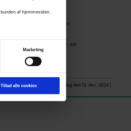
er i bunden af hjemmesiden.
å der arbejdes med de samme
dningen. Personalet i daggruppen
d.
og forudsigelig ramme, som gør det
Marketing
Opdateret fredag den 13. dec. 2024
Tillad alle cookies