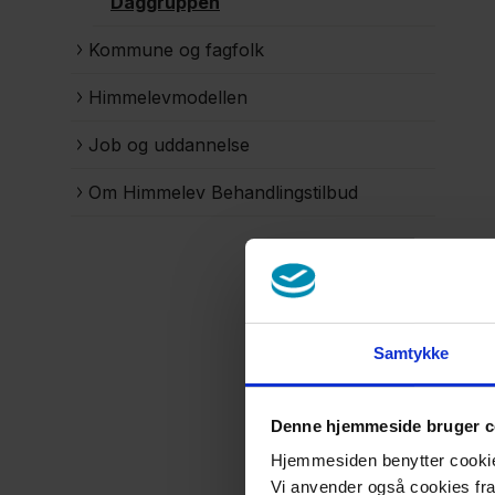
Daggruppen
Kommune og fagfolk
Himmelevmodellen
Job og uddannelse
Om Himmelev Behandlingstilbud
Samtykke
Denne hjemmeside bruger c
Hjemmesiden benytter cookies 
Vi anvender også cookies fra 