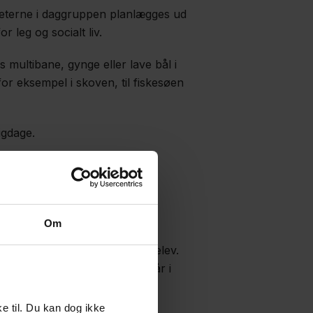
iteterne i daggruppen planlægges ud
 leg og socialt liv.
multibane, gynge eller lave bål i
or eksempel i skoven, til fiskesøen
igdage.
Om
eldagsskoletilbuddet på Himmelev.
r et tilbud til de børn, der går i
e til. Du kan dog ikke