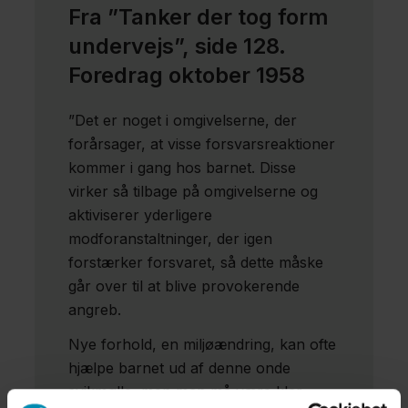
Fra ”Tanker der tog form
undervejs”, side 128.
Foredrag oktober 1958
”Det er noget i omgivelserne, der
forårsager, at visse forsvarsreaktioner
kommer i gang hos barnet. Disse
virker så tilbage på omgivelserne og
aktiviserer yderligere
modforanstaltninger, der igen
forstærker forsvaret, så dette måske
går over til at blive provokerende
angreb.
Nye forhold, en miljøændring, kan ofte
hjælpe barnet ud af denne onde
svikmølle, men man må være klar