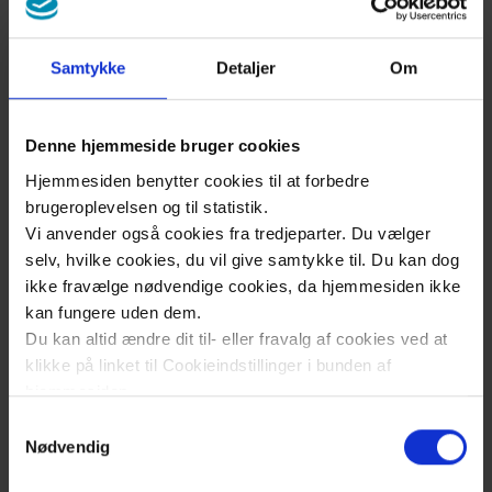
over, at barnet vil være tilbøjeligt til på
forhånd at indtage en holdning, der
meget let tvinger omgivelserne ind i de
Samtykke
Detaljer
Om
modforanstaltninger og genreaktioner,
der fra begyndelsen var
Denne hjemmeside bruger cookies
igangsættende.
Hjemmesiden benytter cookies til at forbedre
Det er derfor så vigtigt ved en sådan
brugeroplevelsen og til statistik.
miljøbehandling fra den første dag at
Vi anvender også cookies fra tredjeparter. Du vælger
undgå at medvirke ved denne
selv, hvilke cookies, du vil give samtykke til. Du kan dog
forventningens onde cirkel”.
ikke fravælge nødvendige cookies, da hjemmesiden ikke
kan fungere uden dem.
Du kan altid ændre dit til- eller fravalg af cookies ved at
klikke på linket til Cookieindstillinger i bunden af
Udviklingen igennem årene har givet større
hjemmesiden.
fokus på at være del af det omgivende
Samtykkevalg
samfund og inddragelse af familien som en
Læs mere om brugen af cookies på vores hjemmeside
Nødvendig
aktiv og meget vigtig del af børnenes liv.
ved at klikke ’Vis detaljer’.