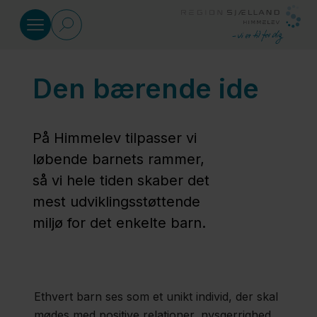
Gå til indhold
Den bærende ide
Himmelevmodellen
Den
På Himmelev tilpasser vi
bærende
løbende barnets rammer,
ide
så vi hele tiden skaber det
mest udviklingsstøttende
miljø for det enkelte barn.
Autismeforståelse
Udviklingspsykologiske
Ethvert barn ses som et unikt individ, der skal
teorier
mødes med positive relationer, nysgerrighed